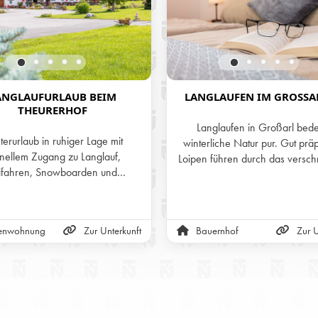
ANGLAUFURLAUB BEIM
LANGLAUFEN IM GROSSAR
THEURERHOF
Langlaufen in Großarl bede
erurlaub in ruhiger Lage mit
winterliche Natur pur. Gut präp
nellem Zugang zu Langlauf,
Loipen führen durch das verschn
ifahren, Snowboarden und
und bieten ideale Bedingung
neeschuhwandern rund um
Genießer und Sportlich
Saalfelden.
gleichermaßen. Umgeben vo
beeindruckenden Bergwelt läss
ienwohnung
Zur Unterkunft
Bauernhof
Zur U
hier Ruhe, Bewegung und Wint
perfekt verbinden.