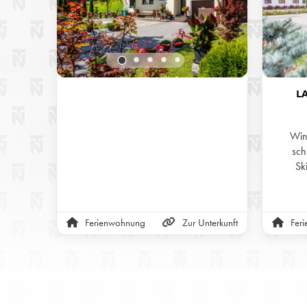
L
Wint
sch
Sk
Sch
Ferienwohnung
Zur Unterkunft
Fer