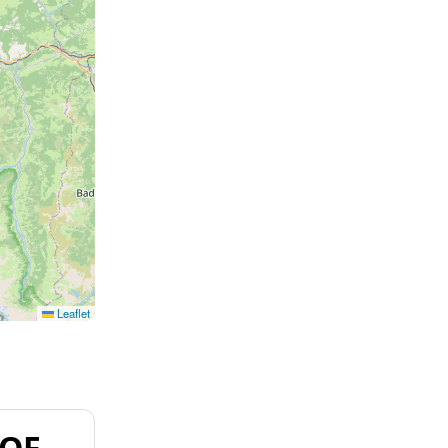
Leaflet
HOF