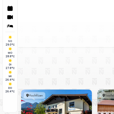
SO
29.0°C
MO
28.8°C
DI
27.8°C
MI
26.4°C
DO
26.4°C
Hochfilzen
Saalfe