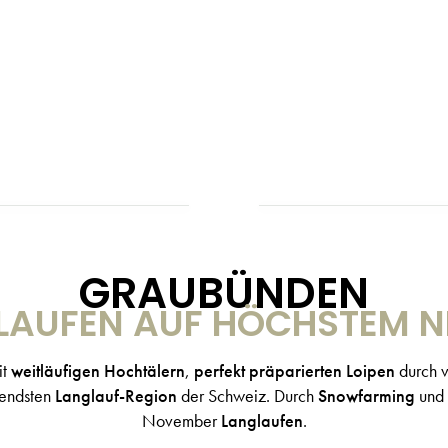
GRAUBÜNDEN
LAUFEN AUF HÖCHSTEM N
it
weitläufigen Hochtälern
,
perfekt präparierten Loipen
durch 
tendsten
Langlauf-Region
der Schweiz. Durch
Snowfarming
und
November
Langlaufen
.