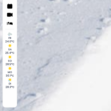
FR
24.0°C
SA
25.4°C
SO
28.5°C
MO
30.1°C
DI
28.3°C