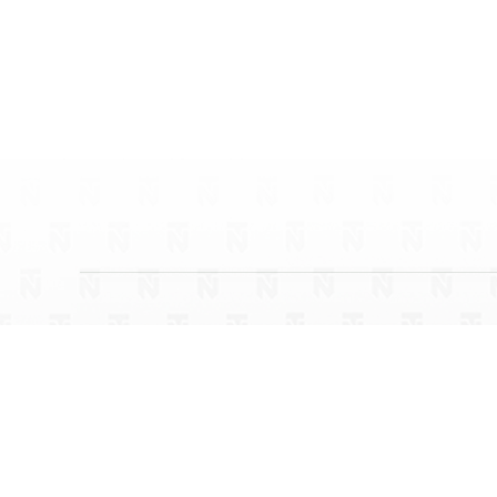
Hochfilzen
Saalfe