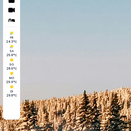
FR
24.3°C
SA
25.8°C
SO
28.6°C
MO
29.4°C
DI
29.8°C