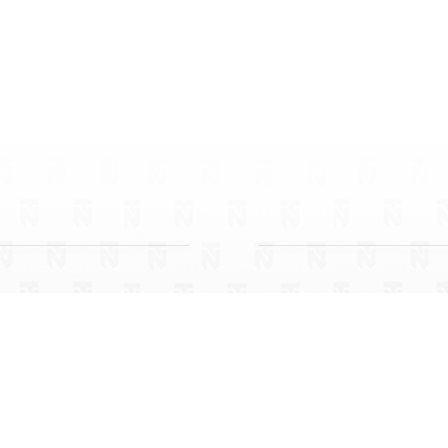
NEU AUF LANGLAUFEN.CO
lden am Steinernen Meer
Großarl