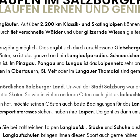
LAUFEN LERNEN UND GENI
ngläufer
. Auf über
2.200 km Klassik- und Skatingloipen
können 
durch
tief verschneite Wälder
und über
glitzernde Wiesen
gleite
nzjährig möglich. Dies ergibt sich durch erschlossene
Gletscherg
inter, so ist das ganze Land ein
Langlaufparadies
.
Schneesiche
en
ist. Im
Pinzgau
,
Pongau
und
Lungau
ist das
Loipennetz
sehr br
pen
in
Obertauern
,
St. Veit
oder Im
Lungauer Thomatal
sind ger
nördlichen Salzburger Land
. Unweit der
Stadt Salzburg
warten
lotte Skater. So wie in vielen anderen Orten auch gibt es
beleucht
en hat, möchte seinen Gästen auch beste Bedingungen für das
Lan
ersportinteresses
stehen, haben ihre
Loipen
. Da geht es dann ums
 Sie bei zahlreichen Loipen
Langlaufski
,
Stöcke
und
Schuhe
aus
Langlaufschulen
bringen Ihnen diesen Sport auch gerne näher.