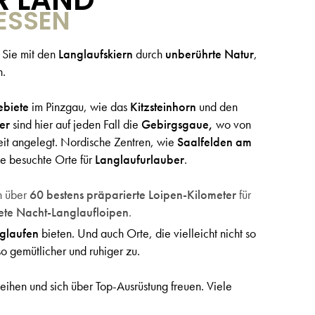
ESSEN
Sie mit den
Langlaufskiern
durch
unberührte Natur
,
n.
ebiete
im Pinzgau, wie das
Kitzsteinhorn
und den
rer
sind hier auf jeden Fall die
Gebirgsgaue,
wo von
eit angelegt. Nordische Zentren, wie
Saalfelden am
ne besuchte Orte für
Langlaufurlauber
.
 über
60 bestens präparierte Loipen-Kilometer
für
ete Nacht-Langlaufloipen
.
glaufen
bieten. Und auch Orte, die vielleicht nicht so
o gemütlicher und ruhiger zu.
leihen und sich über Top-Ausrüstung freuen. Viele