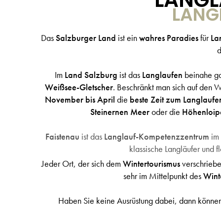
LANG
Das
Salzburger Land
ist ein
wahres Paradies
für
La
Im
Land Salzburg
ist das
Langlaufen
beinahe ga
Weißsee-Gletscher
. Beschränkt man sich auf den W
November bis April
die
beste Zeit zum Langlauf
Steinernen Meer
oder die
Höhenloi
Faistenau
ist das
Langlauf-Kompetenzzentrum
im
klassische Langläufer und f
Jeder Ort, der sich dem
Wintertourismus
verschrieb
sehr im Mittelpunkt des
Wint
Haben Sie keine Ausrüstung dabei, dann können