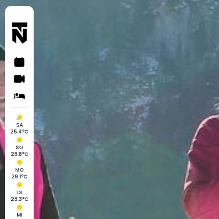
SA
25.4°C
SO
28.8°C
MO
29.1°C
DI
28.3°C
MI