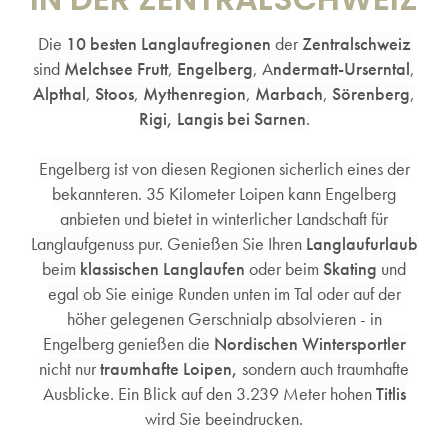
Die
10 besten Langlaufregionen
der
Zentralschweiz
sind
Melchsee Frutt
,
Engelberg
, A
ndermatt-Urserntal
,
Alpthal
,
Stoos
,
Mythenregion
,
Marbach
,
Sörenberg
,
Rigi,
Langis bei Sarnen
.
Engelberg ist von diesen Regionen sicherlich eines der
bekannteren. 35 Kilometer Loipen kann Engelberg
anbieten und bietet in winterlicher Landschaft für
Langlaufgenuss pur. Genießen Sie Ihren
Langlaufurlaub
beim
klassischen Langlaufen
oder beim
Skating
und
egal ob Sie einige Runden unten im Tal oder auf der
höher gelegenen Gerschnialp absolvieren - in
Engelberg genießen die
Nordischen Wintersportler
nicht nur
traumhafte Loipen,
sondern auch traumhafte
Ausblicke. Ein Blick auf den 3.239 Meter hohen
Titlis
wird Sie beeindrucken.