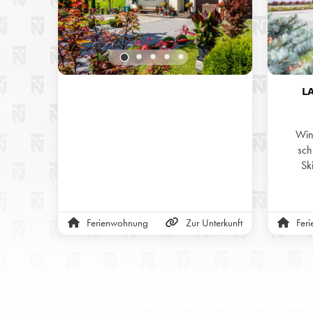
L
Wint
sch
Sk
Sch
Ferienwohnung
Zur Unterkunft
Fer