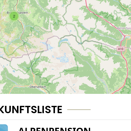
2
KUNFTSLISTE
ALPENPENSION