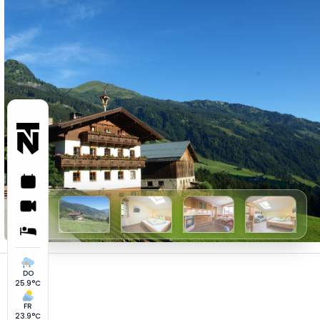
DO
25.9°C
FR
23.9°C