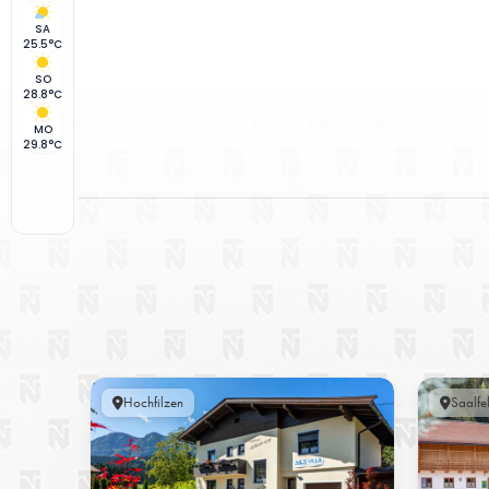
SA
25.5°C
SO
28.8°C
MO
29.8°C
Hochfilzen
Saalfe