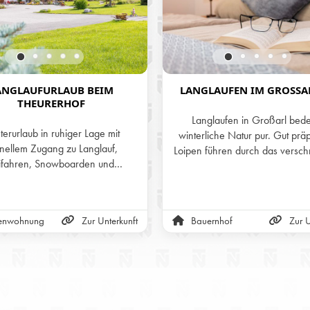
ANGLAUFURLAUB BEIM
LANGLAUFEN IM GROSSAR
THEURERHOF
Langlaufen in Großarl bede
erurlaub in ruhiger Lage mit
winterliche Natur pur. Gut präp
nellem Zugang zu Langlauf,
Loipen führen durch das verschn
ifahren, Snowboarden und
und bieten ideale Bedingung
neeschuhwandern rund um
Genießer und Sportlich
Saalfelden.
gleichermaßen. Umgeben vo
beeindruckenden Bergwelt läss
ienwohnung
Zur Unterkunft
Bauernhof
Zur U
hier Ruhe, Bewegung und Wint
perfekt verbinden.