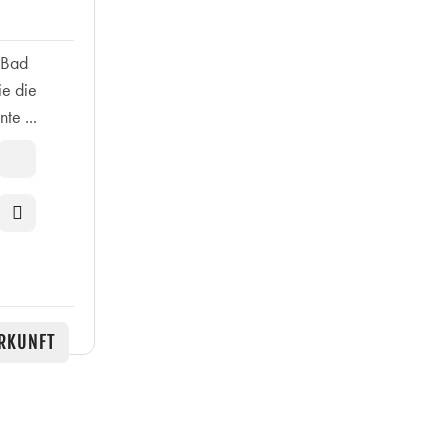
 Bad
ie die
te ...
RKUNFT